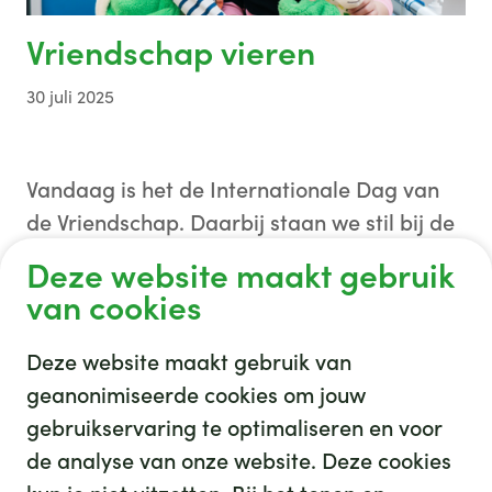
Vriendschap vieren
30 juli 2025
Vandaag is het de Internationale Dag van
de Vriendschap. Daarbij staan we stil bij de
waarde van vriendschap.
Deze website maakt gebruik
van cookies
Dankzij onze Vrienden kunnen wij namelijk
Deze website maakt gebruik van
zo veel mooie projecten realiseren in het
geanonimiseerde cookies om jouw
ziekenhuis voor patiënten van jong tot oud.
gebruikservaring te optimaliseren en voor
En daar zijn wij heel blij mee! Vrienden
de analyse van onze website. Deze cookies
dankjewel!