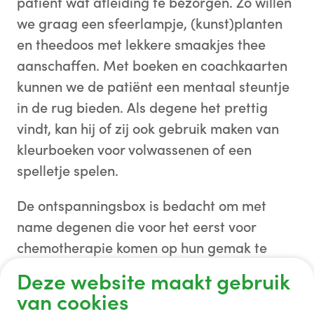
patiënt wat afleiding te bezorgen. Zo willen
we graag een sfeerlampje, (kunst)planten
en theedoos met lekkere smaakjes thee
aanschaffen. Met boeken en coachkaarten
kunnen we de patiënt een mentaal steuntje
in de rug bieden. Als degene het prettig
vindt, kan hij of zij ook gebruik maken van
kleurboeken voor volwassenen of een
spelletje spelen.
De ontspanningsbox is bedacht om met
name degenen die voor het eerst voor
chemotherapie komen op hun gemak te
stellen. Maar ook patiënten die al eerder
Deze website maakt gebruik
zijn geweest kunnen tijdens hun
van cookies
behandeling de box gebruiken.