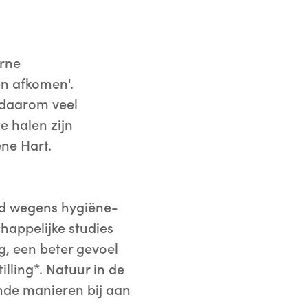
erne
en afkomen'.
n daarom veel
e halen zijn
ne Hart.
eed wegens hygiëne-
chappelijke studies
g, een beter gevoel
illing*. Natuur in de
ende manieren bij aan