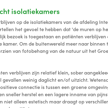
cht isolatiekamers
rblijven op de isolatiekamers van de afdeling Int
tellen het gevoel te hebben dat 'de muren op h
ijk bezoek is toegestaan en patiënten verblijve
e kamer. Om de buitenwereld meer naar binnen t
rzien van fotobehang van de natuur uit het Groe
en verblijven zijn relatief klein, sober aangekl
l gevallen weinig daglicht en/of uitzicht. Wetens
ositieve connectie is tussen een groene omgevin
n sneller herstel en een lagere inname van pijnst
m niet alleen estetisch maar draagt op verschill