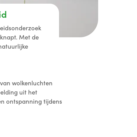
id
heidsonderzoek
knapt. Met de
atuurlijke
 van wolkenluchten
lding uit het
en ontspanning tijdens