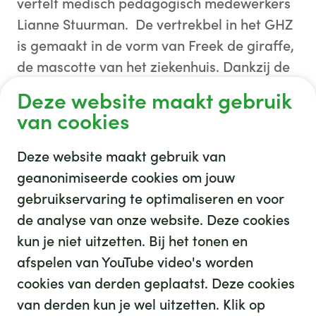
vertelt medisch pedagogisch medewerkers
Lianne Stuurman. De vertrekbel in het GHZ
is gemaakt in de vorm van Freek de giraffe,
de mascotte van het ziekenhuis. Dankzij de
CapeCruisers4Kids hebben we zowel de
Deze website maakt gebruik
bedsturen, als de vertrekbel kunnen
van cookies
realiseren.
Deze website maakt gebruik van
geanonimiseerde cookies om jouw
gebruikservaring te optimaliseren en voor
de analyse van onze website. Deze cookies
Afgeronde projecten
kun je niet uitzetten. Bij het tonen en
afspelen van YouTube video's worden
cookies van derden geplaatst. Deze cookies
van derden kun je wel uitzetten. Klik op