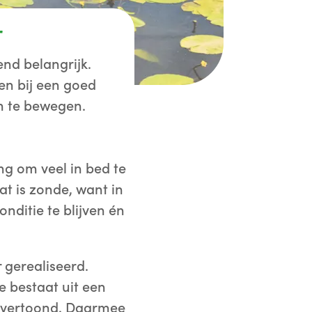
r
tend belangrijk.
pen bij een goed
 om te bewegen.
ng om veel in bed te
at is zonde, want in
onditie te blijven én
 gerealiseerd.
 bestaat uit een
t vertoond. Daarmee