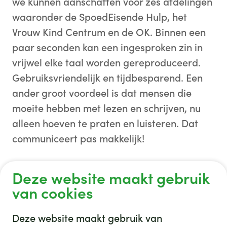
we kunnen aanschaffen voor zes afdelingen
waaronder de SpoedEisende Hulp, het
Vrouw Kind Centrum en de OK. Binnen een
paar seconden kan een ingesproken zin in
vrijwel elke taal worden gereproduceerd.
Gebruiksvriendelijk en tijdbesparend. Een
ander groot voordeel is dat mensen die
moeite hebben met lezen en schrijven, nu
alleen hoeven te praten en luisteren. Dat
communiceert pas makkelijk!
Deze handige taalcomputers zijn mede
Deze website maakt gebruik
mogelijk gemaakt door de medewerkers
van cookies
van Andritz Group B.V.
Deze website maakt gebruik van