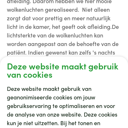
afleiding. Daarom hebben we hier mooie
wolkenluchten gerealiseerd. Niet alleen
zorgt dat voor prettig en meer natuurlijk
licht in de kamer, het geeft ook afleiding.De
lichtsterkte van de wolkenluchten kan
worden aangepast aan de behoefte van de
patiënt. Indien gewenst kan zelfs 's nachts
de gedimde wolkenlucht aan blijven. Zo
Deze website maakt gebruik
maken we het verblijf op de IC net wat
van cookies
aangenamer.
Deze website maakt gebruik van
geanonimiseerde cookies om jouw
gebruikservaring te optimaliseren en voor
de analyse van onze website. Deze cookies
Afgeronde projecten
kun je niet uitzetten. Bij het tonen en