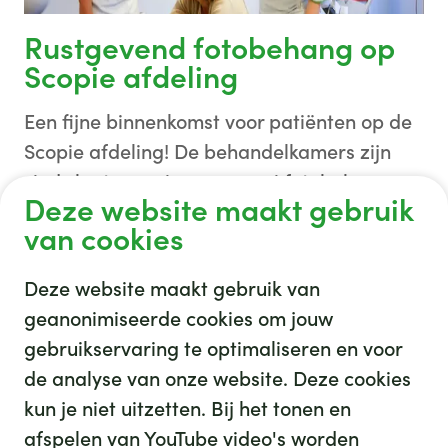
Rustgevend fotobehang op
Scopie afdeling
Een fijne binnenkomst voor patiënten op de
Scopie afdeling! De behandelkamers zijn
sinds kort voorzien van mooi fotobehang
Deze website maakt gebruik
met afbeeldingen uit Gouda en omgeving.
van cookies
Deze website maakt gebruik van
geanonimiseerde cookies om jouw
gebruikservaring te optimaliseren en voor
de analyse van onze website. Deze cookies
Afgeronde projecten
kun je niet uitzetten. Bij het tonen en
afspelen van YouTube video's worden