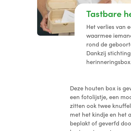
Tastbare h
Het verlies van 
waarmee iemand 
rond de geboorte
Dankzij stichtin
herinneringsbox
Deze houten box is ge
een fotolijstje, een mo
zitten ook twee knuffel
met het kindje en het a
beplakt of geverfd doo