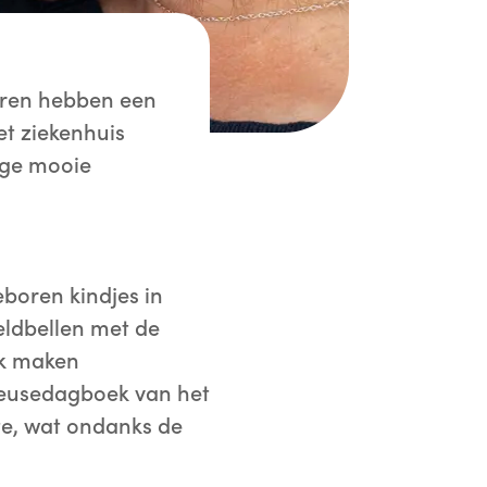
boren hebben een
et ziekenhuis
ige mooie
boren kindjes in
ldbellen met de
ok maken
uveusedagboek van het
te, wat ondanks de