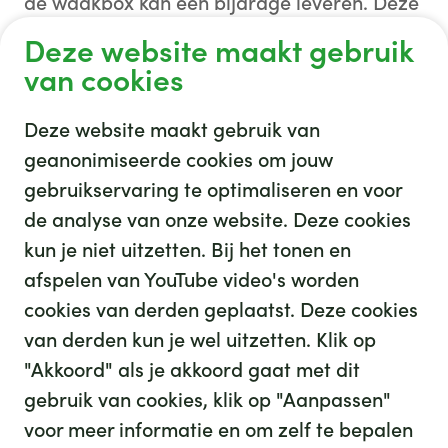
de waakbox kan een bijdrage leveren. Deze
box is voorzien van allerlei materialen ten
Deze website maakt gebruik
behoeve van informatie, troost, ontspanning
van cookies
en (h)erkenning van emoties.
Deze website maakt gebruik van
geanonimiseerde cookies om jouw
gebruikservaring te optimaliseren en voor
de analyse van onze website. Deze cookies
Afgeronde projecten
kun je niet uitzetten. Bij het tonen en
afspelen van YouTube video's worden
cookies van derden geplaatst. Deze cookies
van derden kun je wel uitzetten. Klik op
"Akkoord" als je akkoord gaat met dit
gebruik van cookies, klik op "Aanpassen"
voor meer informatie en om zelf te bepalen