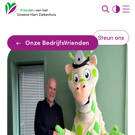
Steun ons
Onze BedrijfsVrienden