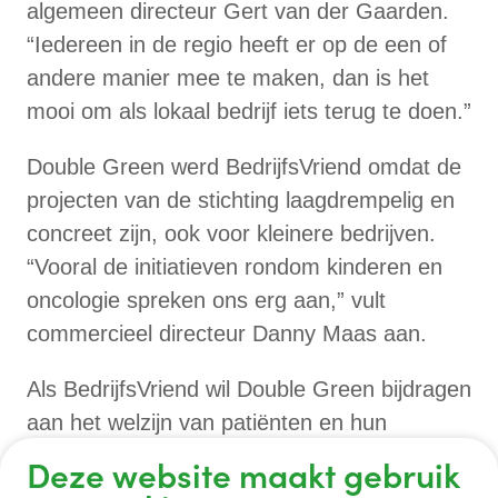
algemeen directeur Gert van der Gaarden.
“Iedereen in de regio heeft er op de een of
andere manier mee te maken, dan is het
mooi om als lokaal bedrijf iets terug te doen.”
Double Green werd BedrijfsVriend omdat de
projecten van de stichting laagdrempelig en
concreet zijn, ook voor kleinere bedrijven.
“Vooral de initiatieven rondom kinderen en
oncologie spreken ons erg aan,” vult
commercieel directeur Danny Maas aan.
Als BedrijfsVriend wil Double Green bijdragen
aan het welzijn van patiënten en hun
naasten in het GHZ en zo iets betekenen
Deze website maakt gebruik
voor de lokale gemeenschap waar ze zich