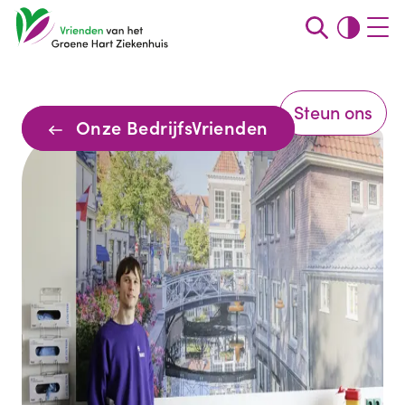
Steun ons
Onze BedrijfsVrienden