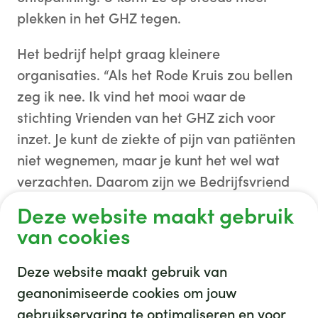
plekken in het GHZ tegen.
Het bedrijf helpt graag kleinere
organisaties. “Als het Rode Kruis zou bellen
zeg ik nee. Ik vind het mooi waar de
stichting Vrienden van het GHZ zich voor
inzet. Je kunt de ziekte of pijn van patiënten
niet wegnemen, maar je kunt het wel wat
verzachten. Daarom zijn we Bedrijfsvriend
geworden, waarbij we jaarlijks één of twee
Deze website maakt gebruik
projecten kosteloos realiseren. Want wat
van cookies
doen voor elkaar hoort er gewoon bij.”
Deze website maakt gebruik van
geanonimiseerde cookies om jouw
gebruikservaring te optimaliseren en voor