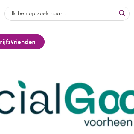
Afgeronde projecten
ijfsVrienden