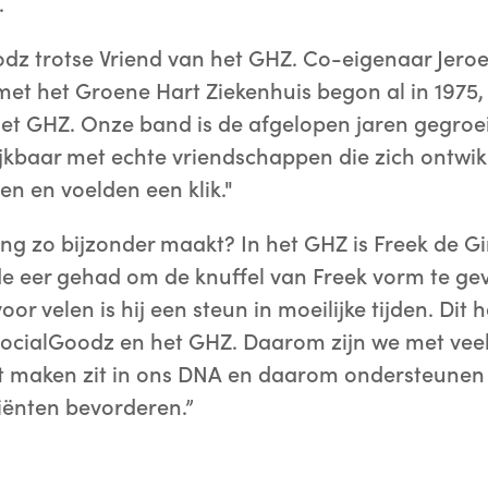
.
odz trotse Vriend van het GHZ. Co-eigenaar Jeroen
met het Groene Hart Ziekenhuis begon al in 1975, 
 het GHZ. Onze band is de afgelopen jaren gegroe
jkbaar met echte vriendschappen die zich ontwi
en en voelden een klik."
g zo bijzonder maakt? In het GHZ is Freek de Gir
de eer gehad om de knuffel van Freek vorm te ge
oor velen is hij een steun in moeilijke tijden. Dit
ocialGoodz en het GHZ. Daarom zijn we met veel 
maken zit in ons DNA en daarom ondersteunen w
tiënten bevorderen.”